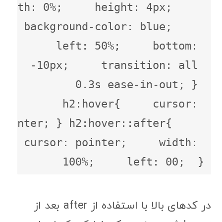
width: 0%;     height: 4px;     
background-color: blue;     
left: 50%;     bottom: 
-10px;     transition: all 
0.3s ease-in-out; } 
h2:hover{     cursor: 
pointer; } h2:hover::after{     
cursor: pointer;     width: 
100%;     left: 00;  }
در کدهای بالا با استفاده از after بعد از