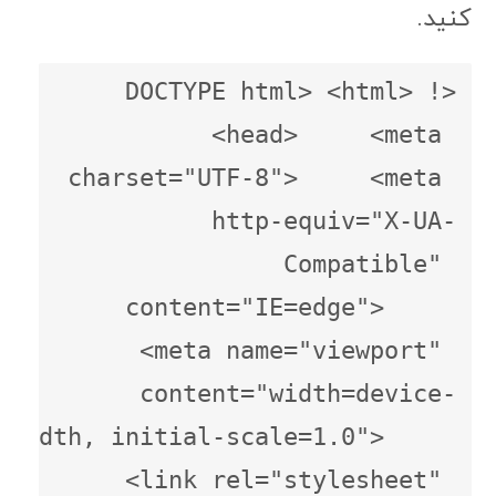
کنید.
<!DOCTYPE html> <html> 
<head>     <meta 
charset="UTF-8">     <meta 
http-equiv="X-UA-
Compatible" 
content="IE=edge">     
<meta name="viewport" 
content="width=device-
width, initial-scale=1.0">     
<link rel="stylesheet" 