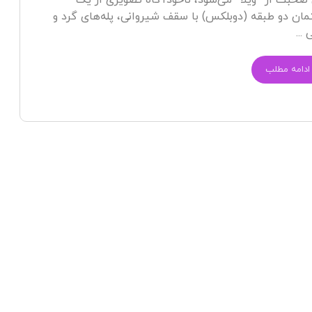
صحبت از “ویلا” می‌شود، ناخودآگاه تصویری از یک
ان دو طبقه (دوبلکس) با سقف شیروانی، پله‌های گرد و
...
ادامه مطلب