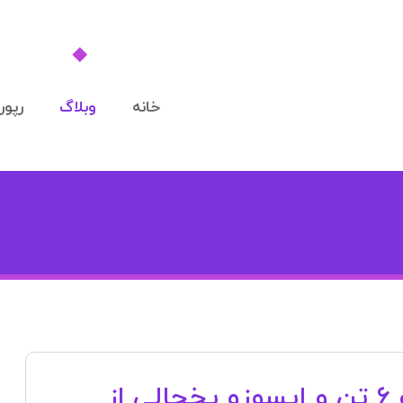
خانه
وبلاگ
رپورت
نرخ کرایه ایسوزو ۵ تن، ایسوزو ۶ تن و ایسوزو یخچالی از