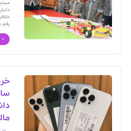
مسابق
دانش‌
خلاقی
رقم می
خری
سام
داش
مال