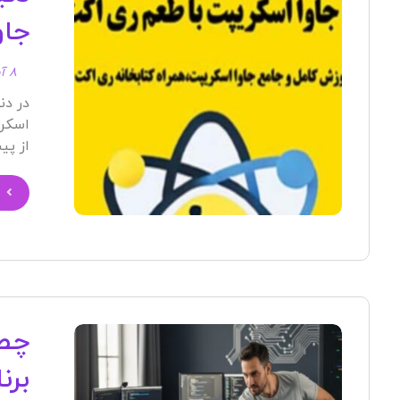
جاو
۸ آبان ۱۴۰۴
در دن
اسکری
از پی
چطو
برن