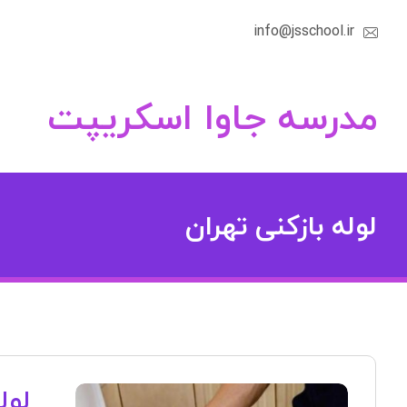
info@jsschool.ir
مدرسه جاوا اسکریپت
لوله بازکنی تهران
لول