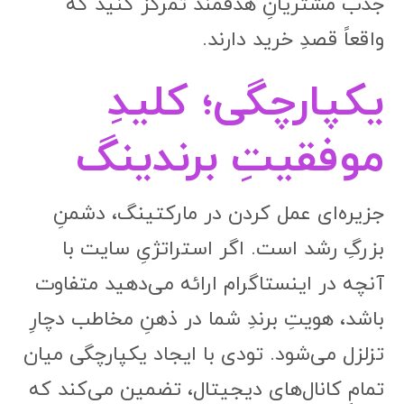
جذب مشتریانِ هدفمند تمرکز کنید که
واقعاً قصدِ خرید دارند.
یکپارچگی؛ کلیدِ
موفقیتِ برندینگ
جزیره‌ای عمل کردن در مارکتینگ، دشمنِ
بزرگِ رشد است. اگر استراتژیِ سایت با
آنچه در اینستاگرام ارائه می‌دهید متفاوت
باشد، هویتِ برندِ شما در ذهنِ مخاطب دچارِ
تزلزل می‌شود. تودی با ایجاد یکپارچگی میان
تمامِ کانال‌های دیجیتال، تضمین می‌کند که