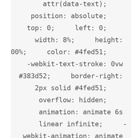
attr(data-text);     
position: absolute;     
top: 0;     left: 0;     
width: 8%;     height: 
100%;     color: #4fed51;     
-webkit-text-stroke: 0vw 
#383d52;     border-right: 
2px solid #4fed51;     
overflow: hidden;     
animation: animate 6s 
linear infinite;     -
webkit-animation: animate 