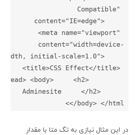
Compatible" 
content="IE=edge">     
<meta name="viewport" 
content="width=device-
width, initial-scale=1.0">     
<title>CSS Effect</title> 
</head> <body>     <h2>         
Adminesite     </h2>      
</body> </html>
در این مثال نیازی به تگ متا با مقدار