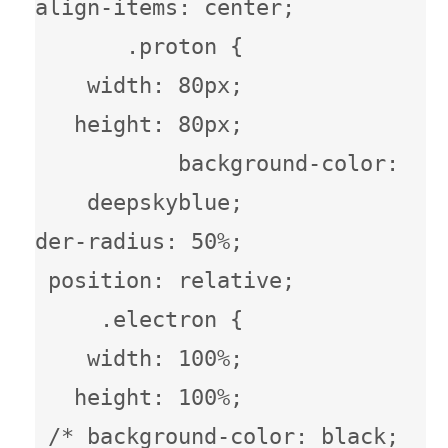
align-items: center;         
         .proton {             
width: 80px;             
height: 80px;             
background-color: 
deepskyblue;             
border-radius: 50%;             
position: relative;         
      .electron {             
width: 100%;             
height: 100%;             
/* background-color: black; 