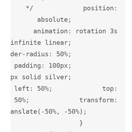
*/             position: 
absolute;             
animation: rotation 3s 
infinite linear;             
border-radius: 50%;             
padding: 100px;             
px solid silver;             
left: 50%;             top: 
50%;             transform: 
translate(-50%, -50%);         
}          