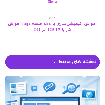
Skew
بعدی
آموزش انیمیشن‌سازی با css جلسه دوم| آموزش
کار با scaleX در css
نوشته های مرتبط ...