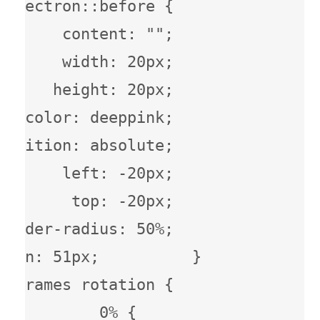
.electron::before {             
content: "";             
width: 20px;             
height: 20px;             
olor: deeppink;             
position: absolute;             
left: -20px;             
top: -20px;             
border-radius: 50%;             
gin: 51px;          }          
yframes rotation {             
0% {                 