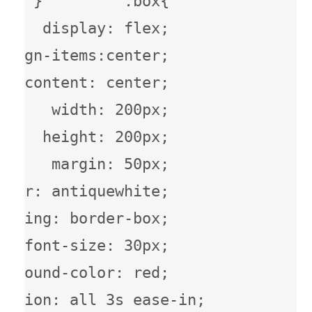
}         .box{             
display: flex;             
align-items:center;             
content: center;             
width: 200px;             
height: 200px;             
margin: 50px;             
lor: antiquewhite;             
zing: border-box;             
font-size: 30px;             
round-color: red;             
ition: all 3s ease-in;         