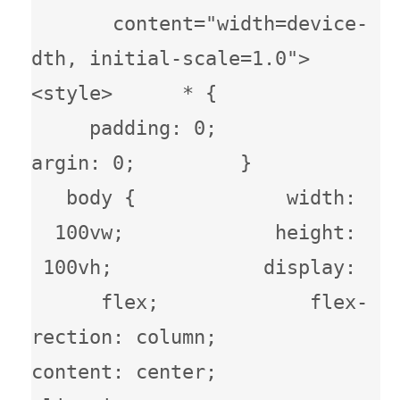
content="width=device-
width, initial-scale=1.0">     
<style>      * {             
padding: 0;             
margin: 0;         }          
body {             width: 
100vw;             height: 
100vh;             display: 
flex;             flex-
direction: column;             
content: center;             