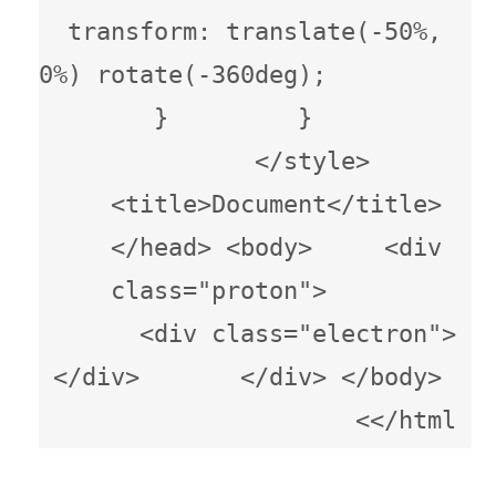
transform: translate(-50%, 
-50%) rotate(-360deg);         
}         }          
</style>      
<title>Document</title> 
</head> <body>     <div 
class="proton">         
<div class="electron">
</div>       </div> </body> 
</html>