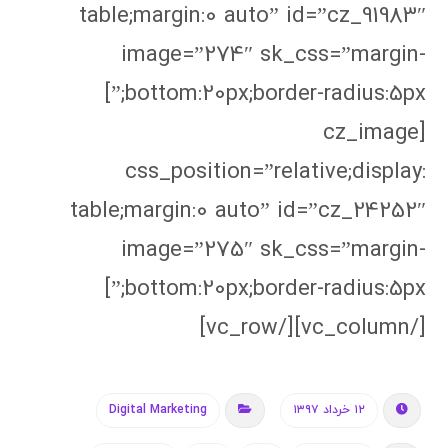
table;margin:0 auto” id=”cz_91983″
image=”274″ sk_css=”margin-
bottom:20px;border-radius:5px;”]
[cz_image
css_position=”relative;display:
table;margin:0 auto” id=”cz_24252″
image=”275″ sk_css=”margin-
bottom:20px;border-radius:5px;”]
[/vc_column][/vc_row]
۱۲ خرداد ۱۳۹۷
Digital Marketing