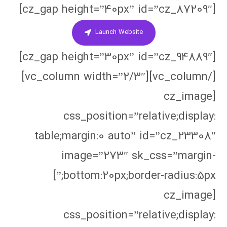
[cz_gap height=”40px” id=”cz_87209″]
Launch Website
[cz_gap height=”30px” id=”cz_94889″]
[/vc_column][vc_column width=”2/3″]
[cz_image
css_position=”relative;display:
table;margin:0 auto” id=”cz_23308″
image=”273″ sk_css=”margin-
bottom:20px;border-radius:5px;”]
[cz_image
css_position=”relative;display: