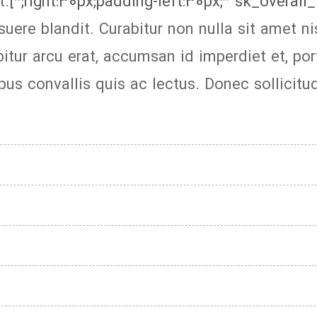
t.
right:30px;padding-left:30px;” sk_overall_t
suere blandit. Curabitur non nulla sit amet n
itur arcu erat, accumsan id imperdiet et, port
pus convallis quis ac lectus. Donec sollicit