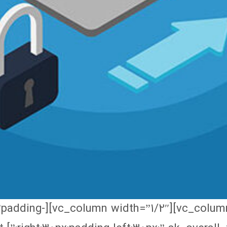
8″ sk_overall=”padding-