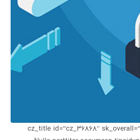
[cz_gap height=”30px” id=”cz_94889″][/vc_column][vc_column width=”1/2″][cz_title id=”cz_3686