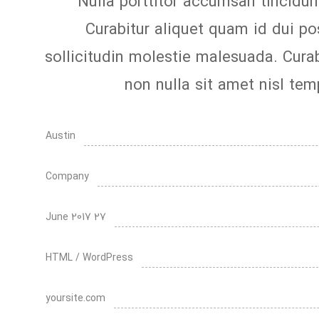
Nulla porttitor accumsan tincidun
Curabitur aliquet quam id dui po
sollicitudin molestie malesuada. Curab
non nulla sit amet nisl tem
Austin
Company
27 June 2017
HTML / WordPress
yoursite.com