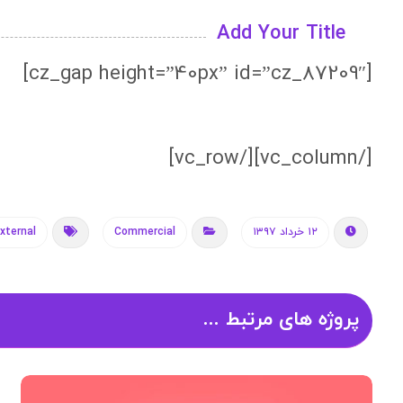
Add Your Title
[cz_gap height=”40px” id=”cz_87209″]
[/vc_column][/vc_row]
۱۲ خرداد ۱۳۹۷
Commercial
xternal
پروژه های مرتبط ...