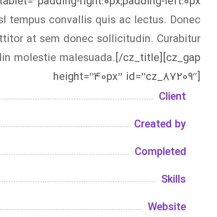
ablet=”padding-right:0px;padding-left:0px;”]
isl tempus convallis quis ac lectus. Donec
titor at sem donec sollicitudin. Curabitur
udin molestie malesuada.
[/cz_title][cz_gap
height=”40px” id=”cz_87209″]
Client
Created by
Completed
Skills
Website